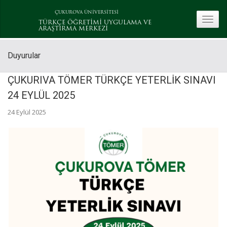
ÇUKUROVA ÜNİVERSİTESİ
toggle
TÜRKÇE ÖĞRETİMİ UYGULAMA VE
ARAŞTIRMA MERKEZİ
Duyurular
ÇUKURIVA TÖMER TÜRKÇE YETERLİK SINAVI
24 EYLÜL 2025
24 Eylül 2025